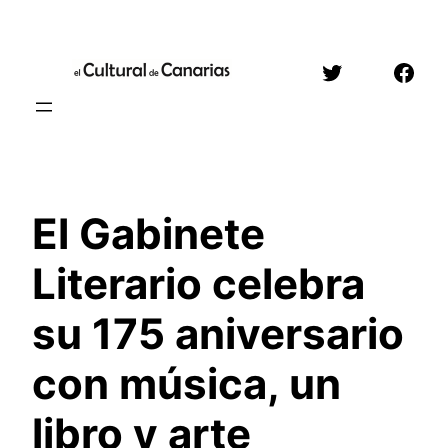
Saltar
al
Twitter
Face
contenido
El Gabinete
Literario celebra
su 175 aniversario
con música, un
libro y arte