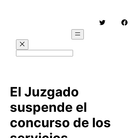
Saltar
al
Twitter
Face
contenido
Buscar
El Juzgado
suspende el
concurso de los
servicios