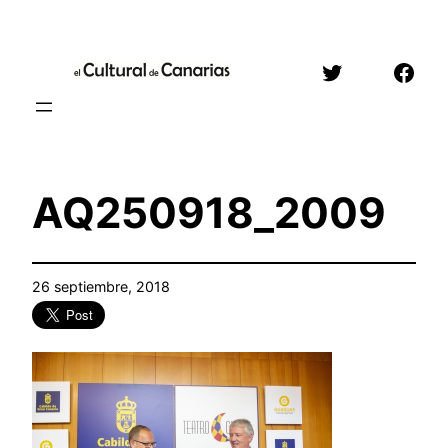
Saltar
al
Twitter
Face
contenido
AQ250918_2009
26 septiembre, 2018