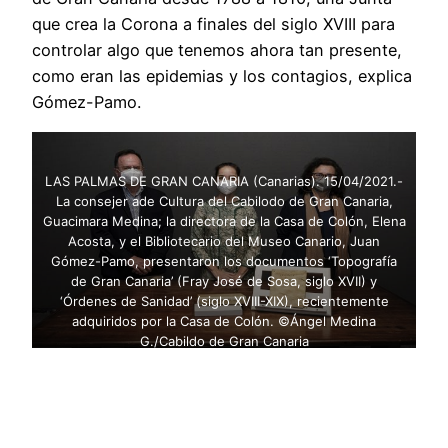
que crea la Corona a finales del siglo XVIII para
controlar algo que tenemos ahora tan presente,
como eran las epidemias y los contagios, explica
Gómez-Pamo.
LAS PALMAS DE GRAN CANARIA (Canarias). 15/04/2021.-
La consejer ade Cultura del Cabilodo de Gran Canaria,
Guacimara Medina; la directora de la Casa de Colón, Elena
Acosta, y el Bibliotecario del Museo Canario, Juan
Gómez-Pamo, presentaron los documentos ‘Topografía
de Gran Canaria’ (Fray José de Sosa, siglo XVII) y
‘Órdenes de Sanidad’ (siglo XVIII-XIX), recientemente
adquiridos por la Casa de Colón. ©Ángel Medina
G./Cabildo de Gran Canaria