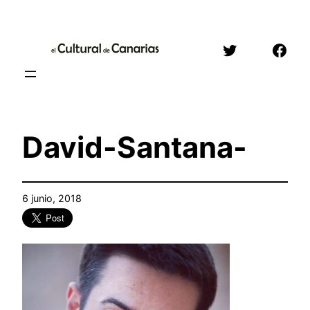
Saltar
al
Twitter
Face
contenido
David-Santana-
6 junio, 2018