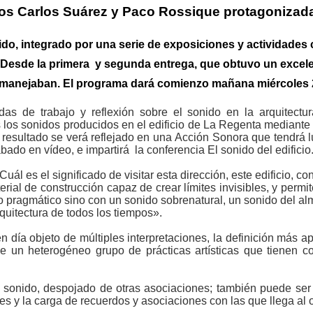
ros Carlos Suárez y Paco Rossique protagonizadas
ido, integrado por una serie de exposiciones y actividades
d. Desde la primera y segunda entrega, que obtuvo un excel
manejaban. El programa dará comienzo mañana miércoles 29
as de trabajo y reflexión sobre el sonido en la arquitectur
 los sonidos producidos en el edificio de La Regenta mediante 
u resultado se verá reflejado en una Acción Sonora que tendrá 
ado en vídeo, e impartirá la conferencia El sonido del edificio
Cuál es el significado de visitar esta dirección, este edificio, 
rial de construcción capaz de crear límites invisibles, y permi
o pragmático sino con un sonido sobrenatural, un sonido del alma
quitectura de todos los tiempos».
en día objeto de múltiples interpretaciones, la definición más
e un heterogéneo grupo de prácticas artísticas que tienen com
o sonido, despojado de otras asociaciones; también puede ser e
s y la carga de recuerdos y asociaciones con las que llega al 