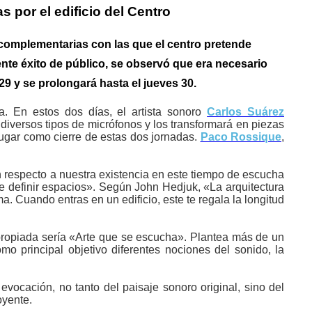
 por el edificio del Centro
 complementarias con las que el centro pretende
ente éxito de público, se observó que era necesario
 y se prolongará hasta el jueves 30.
a. En estos dos días, el artista sonoro
Carlos Suárez
diversos tipos de micrófonos y los transformará en piezas
lugar como cierre de estas dos jornadas.
Paco Rossique
,
.
con respecto a nuestra existencia en este tiempo de escucha
te definir espacios». Según John Hedjuk, «La arquitectura
. Cuando entras en un edificio, este te regala la longitud
 apropiada sería «Arte que se escucha». Plantea más de un
o principal objetivo diferentes nociones del sonido, la
vocación, no tanto del paisaje sonoro original, sino del
oyente.