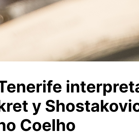
Tenerife interpret
kret y Shostakovic
no Coelho