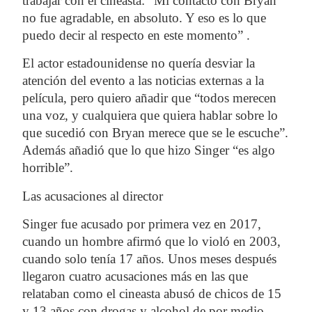
trabajar con el cineasta: “Mi contacto con Bryan
no fue agradable, en absoluto. Y eso es lo que
puedo decir al respecto en este momento” .
El actor estadounidense no quería desviar la
atención del evento a las noticias externas a la
película, pero quiero añadir que
“todos merecen
una voz, y cualquiera que quiera hablar sobre lo
que sucedió con Bryan merece que se le escuche”
.
Además añadió que lo que hizo Singer “es algo
horrible”.
Las acusaciones al director
Singer fue acusado por primera vez en 2017,
cuando un hombre afirmó que lo
violó
en 2003,
cuando solo tenía
17 años
. Unos meses después
llegaron cuatro acusaciones más en las que
relataban como el cineasta abusó de chicos de 15
y 13 años con
drogas y alcohol
de por medio.