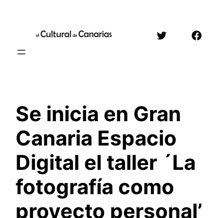
Saltar
al
Twitter
Face
contenido
Se inicia en Gran
Canaria Espacio
Digital el taller ´La
fotografía como
proyecto personal’