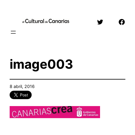
Saltar
al
Twitter
Face
contenido
image003
8 abril, 2016