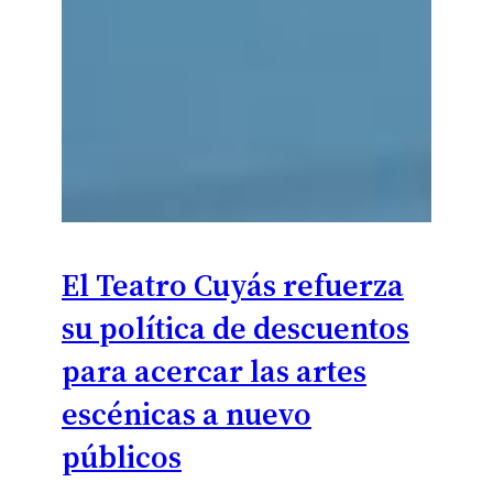
El Teatro Cuyás refuerza
su política de descuentos
para acercar las artes
escénicas a nuevo
públicos