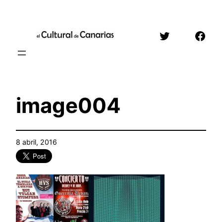
Saltar
al
Twitter
Face
contenido
image004
8 abril, 2016