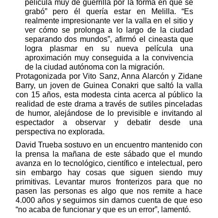
película muy de guerrilla por la forma en que se 
grabó” pero él quería estar en Melilla. “Es 
realmente impresionante ver la valla en el sitio y 
ver cómo se prolonga a lo largo de la ciudad 
separando dos mundos”, afirmó el cineasta que 
logra plasmar en su nueva película una 
aproximación muy conseguida a la convivencia 
de la ciudad autónoma con la migración.
Protagonizada por Vito Sanz, Anna Alarcón y Zidane 
Barry, un joven de Guinea Conakri que saltó la valla 
con 15 años, esta modesta cinta acerca al público la 
realidad de este drama a través de sutiles pinceladas 
de humor, alejándose de lo previsible e invitando al 
espectador a observar y debatir desde una 
perspectiva no explorada.
David Trueba sostuvo en un encuentro mantenido con 
la prensa la mañana de este sábado que el mundo 
avanza en lo tecnológico, científico e intelectual, pero 
sin embargo hay cosas que siguen siendo muy 
primitivas. Levantar muros fronterizos para que no 
pasen las personas es algo que nos remite a hace 
4.000 años y seguimos sin darnos cuenta de que eso 
“no acaba de funcionar y que es un error”, lamentó. 