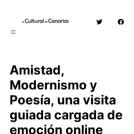
Saltar
al
Twitter
Face
contenido
Amistad,
Modernismo y
Poesía, una visita
guiada cargada de
emoción online