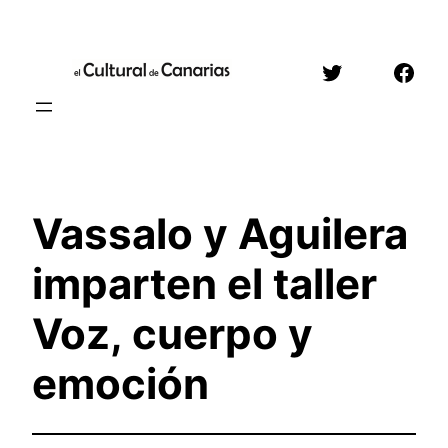
Saltar
al
Twitter
Face
contenido
Vassalo y Aguilera
imparten el taller
Voz, cuerpo y
emoción