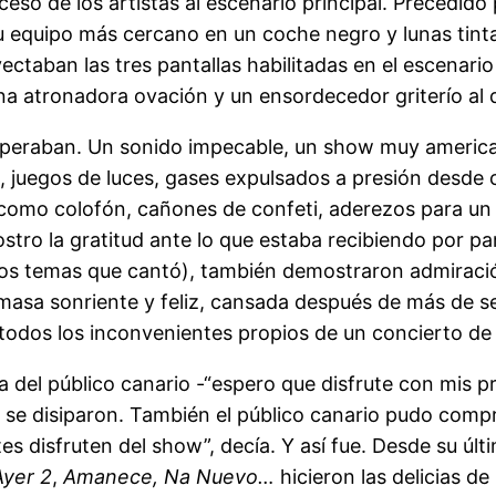
ceso de los artistas al escenario principal. Precedid
 su equipo más cercano en un coche negro y lunas tin
ctaban las tres pantallas habilitadas en el escenario 
una atronadora ovación y un ensordecedor griterío al q
 esperaban. Un sonido impecable, un show muy americ
, juegos de luces, gases expulsados a presión desde c
 como colofón, cañones de confeti, aderezos para un
tro la gratitud ante lo que estaba recibiendo por par
 los temas que cantó), también demostraron admiració
masa sonriente y feliz, cansada después de más de se
 todos los inconvenientes propios de un concierto de
a del público canario -“espero que disfrute con mis 
e se disiparon. También el público canario pudo compr
s disfruten del show”, decía. Y así fue. Desde su últ
Ayer 2
,
Amanece, Na Nuevo…
hicieron las delicias d