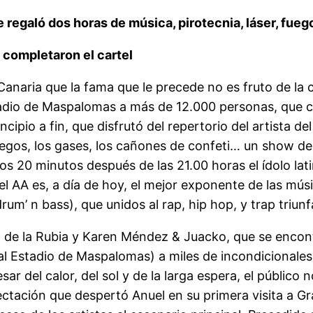
 regaló dos horas de música, pirotecnia, láser, fue
 completaron el cartel
anaria que la fama que le precede no es fruto de la 
stadio de Maspalomas a más de 12.000 personas, que
ipio a fin, que disfrutó del repertorio del artista de
 fuegos, los gases, los cañones de confeti… un show d
s 20 minutos después de las 21.00 horas el ídolo lat
 AA es, a día de hoy, el mejor exponente de las mús
rum’ n bass), que unidos al rap, hip hop, y trap triun
de la Rubia y Karen Méndez & Juacko, que se encontr
al Estadio de Maspalomas) a miles de incondicionales 
esar del calor, del sol y de la larga espera, el públic
ación que despertó Anuel en su primera visita a Gran