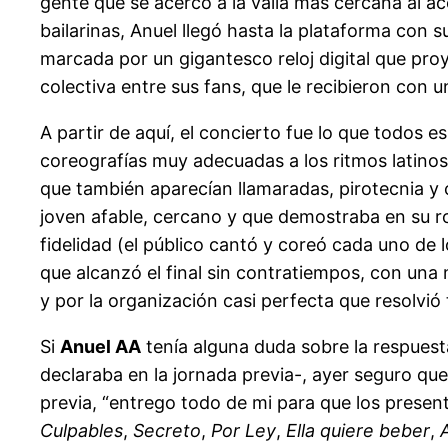
gente que se acercó a la valla más cercana al ac
bailarinas, Anuel llegó hasta la plataforma con
marcada por un gigantesco reloj digital que proye
colectiva entre sus fans, que le recibieron con 
A partir de aquí, el concierto fue lo que todos
coreografías muy adecuadas a los ritmos latinos
que también aparecían llamaradas, pirotecnia y
joven afable, cercano y que demostraba en su ros
fidelidad (el público cantó y coreó cada uno de
que alcanzó el final sin contratiempos, con una 
y por la organización casi perfecta que resolvió
Si
Anuel AA
tenía alguna duda sobre la respuest
declaraba en la jornada previa-, ayer seguro qu
previa, “entrego todo de mi para que los presente
Culpables
,
Secreto
,
Por Ley
,
Ella quiere beber
,