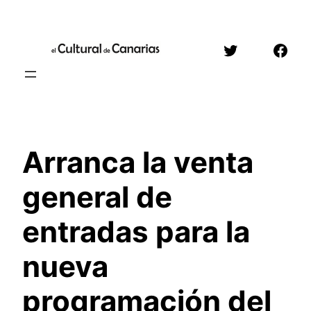
Saltar
al
Twitter
Face
contenido
Arranca la venta
general de
entradas para la
nueva
programación del