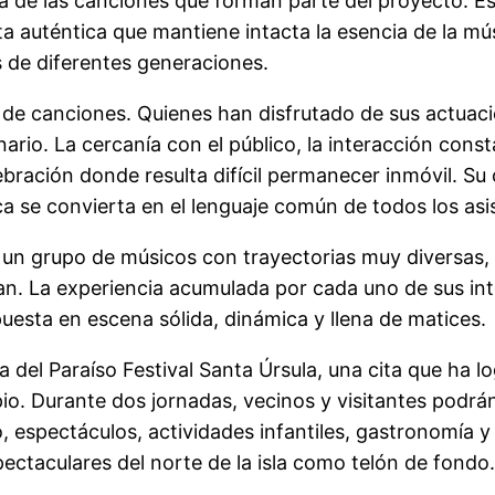
 de las canciones que forman parte del proyecto. Es
 auténtica que mantiene intacta la esencia de la mú
de diferentes generaciones.
 de canciones. Quienes han disfrutado de sus actuac
rio. La cercanía con el público, la interacción cons
bración donde resulta difícil permanecer inmóvil. Su
ca se convierta en el lenguaje común de todos los asi
n grupo de músicos con trayectorias muy diversas, 
an. La experiencia acumulada por cada uno de sus int
puesta en escena sólida, dinámica y llena de matices.
ía del Paraíso Festival Santa Úrsula, una cita que ha
pio. Durante dos jornadas, vecinos y visitantes podr
 espectáculos, actividades infantiles, gastronomía 
ectaculares del norte de la isla como telón de fondo.