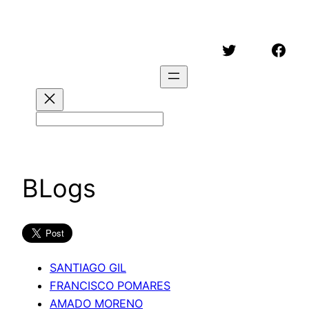
Saltar
al
Twitter
Face
contenido
Buscar
BLogs
SANTIAGO GIL
FRANCISCO POMARES
AMADO MORENO