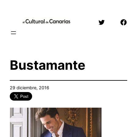
Saltar
al
Twitter
Face
contenido
Bustamante
29 diciembre, 2016