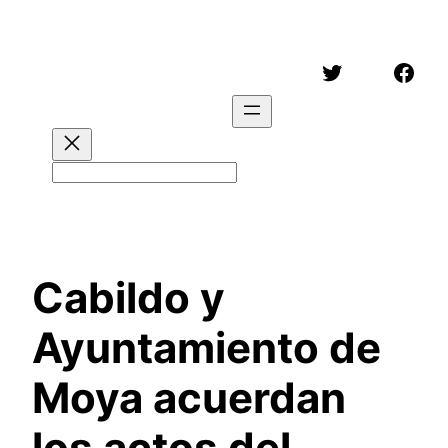
Saltar
al
Twitter
Face
contenido
Buscar
Cabildo y
Ayuntamiento de
Moya acuerdan
los actos del