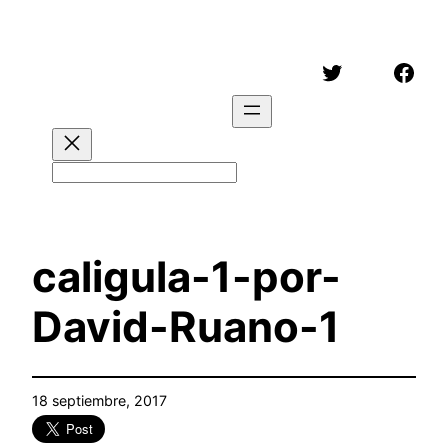
Saltar
al
Twitter
Face
contenido
Buscar
caligula-1-por-
David-Ruano-1
18 septiembre, 2017