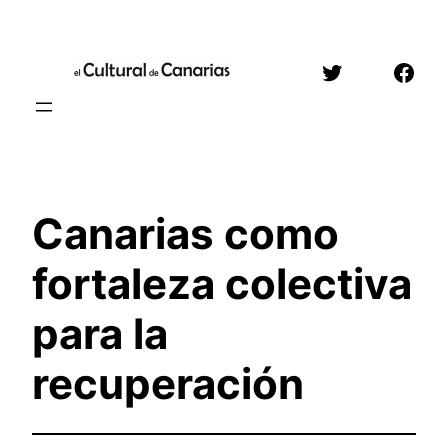
Saltar
al
Twitter
Face
contenido
Canarias como
fortaleza colectiva
para la
recuperación