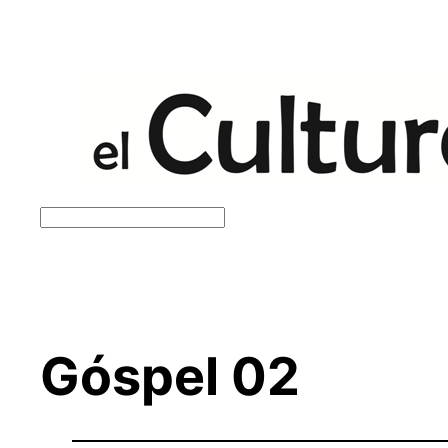
Saltar
al
contenido
Buscar
Góspel 02