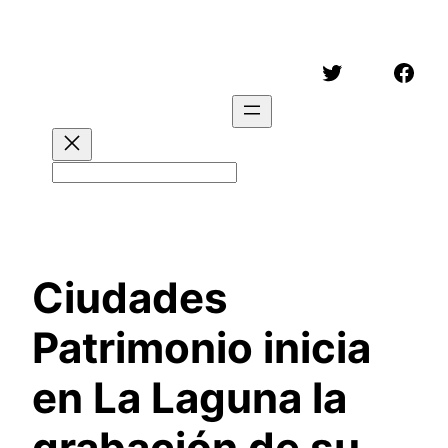
Saltar
al
Twitter
Face
contenido
Buscar
Ciudades
Patrimonio inicia
en La Laguna la
grabación de su