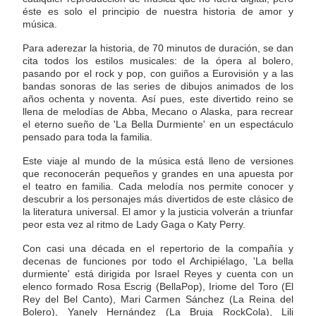
éste es solo el principio de nuestra historia de amor y
música.
Para aderezar la historia, de 70 minutos de duración, se dan
cita todos los estilos musicales: de la ópera al bolero,
pasando por el rock y pop, con guiños a Eurovisión y a las
bandas sonoras de las series de dibujos animados de los
años ochenta y noventa. Así pues, este divertido reino se
llena de melodías de Abba, Mecano o Alaska, para recrear
el eterno sueño de 'La Bella Durmiente' en un espectáculo
pensado para toda la familia.
Este viaje al mundo de la música está lleno de versiones
que reconocerán pequeños y grandes en una apuesta por
el teatro en familia. Cada melodía nos permite conocer y
descubrir a los personajes más divertidos de este clásico de
la literatura universal. El amor y la justicia volverán a triunfar
peor esta vez al ritmo de Lady Gaga o Katy Perry.
Con casi una década en el repertorio de la compañía y
decenas de funciones por todo el Archipiélago, 'La bella
durmiente' está dirigida por Israel Reyes y cuenta con un
elenco formado Rosa Escrig (BellaPop), Iriome del Toro (El
Rey del Bel Canto), Mari Carmen Sánchez (La Reina del
Bolero), Yanely Hernández (La Bruja RockCola), Lili