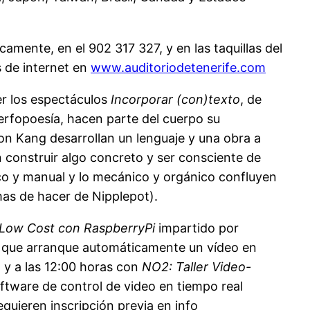
camente, en el 902 317 327, y en las taquillas del
s de internet en
www.auditoriodetenerife.com
er los espectáculos
Incorporar (con)texto
, de
erfopoesía, hacen parte del cuerpo su
on Kang desarrollan un lenguaje y una obra a
n construir algo concreto y ser consciente de
ico y manual y lo mecánico y orgánico confluyen
mas de hacer de Nipplepot).
 Low Cost con RaspberryPi
impartido por
pt que arranque automáticamente un vídeo en
 y a las 12:00 horas con
NO2: Taller Video-
oftware de control de video en tiempo real
quieren inscripción previa en info