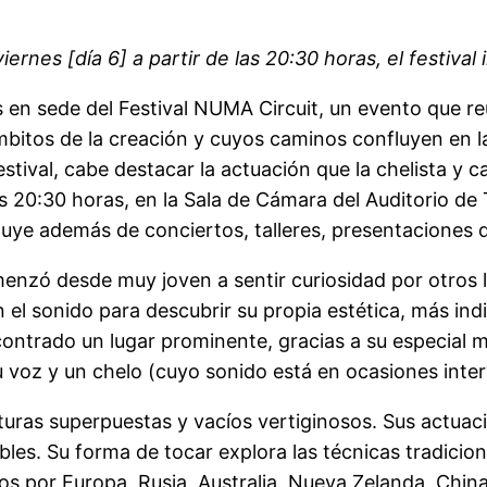
ernes [día 6] a partir de las 20:30 horas, el festival
 en sede del Festival NUMA Circuit, un evento que re
mbitos de la creación y cuyos caminos confluyen en l
 festival, cabe destacar la actuación que la chelista 
as 20:30 horas, en la Sala de Cámara del Auditorio de 
cluye además de conciertos, talleres, presentaciones
nzó desde muy joven a sentir curiosidad por otros le
 sonido para descubrir su propia estética, más indiv
ntrado un lugar prominente, gracias a su especial m
su voz y un chelo (cuyo sonido está en ocasiones inte
turas superpuestas y vacíos vertiginosos. Sus actuaci
ibles. Su forma de tocar explora las técnicas tradici
s por Europa, Rusia, Australia, Nueva Zelanda, China