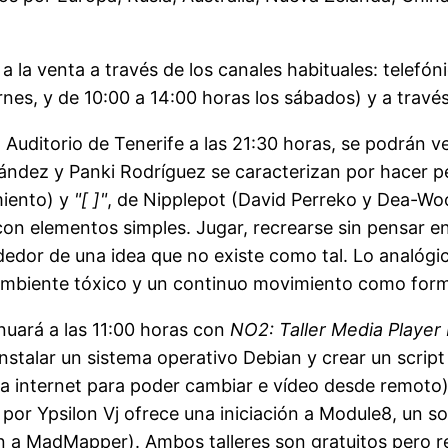
la venta a través de los canales habituales: telefóni
ernes, y de 10:00 a 14:00 horas los sábados) y a travé
 Auditorio de Tenerife a las 21:30 horas, se podrán v
ndez y Panki Rodríguez se caracterizan por hacer p
miento) y
"[ ]"
, de Nipplepot (David Perreko y Dea-Wo
 con elementos simples. Jugar, recrearse sin pensar e
rededor de una idea que no existe como tal. Lo analóg
, ambiente tóxico y un continuo movimiento como for
inuará a las 11:00 horas con
NO2: Taller Media Player
instalar un sistema operativo Debian y crear un scri
 a internet para poder cambiar e vídeo desde remoto)
 por Ypsilon Vj ofrece una iniciación a Module8, un s
 a MadMapper). Ambos talleres son gratuitos pero re