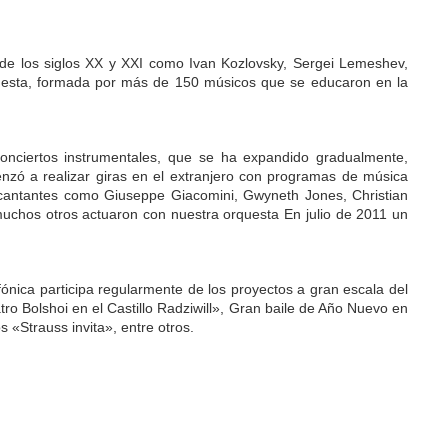
es de los siglos XX y XXI como Ivan Kozlovsky, Sergei Lemeshev,
rquesta, formada por más de 150 músicos que se educaron en la
 conciertos instrumentales, que se ha expandido gradualmente,
nzó a realizar giras en el extranjero con programas de música
 y cantantes como Giuseppe Giacomini, Gwyneth Jones, Christian
muchos otros actuaron con nuestra orquesta En julio de 2011 un
ónica participa regularmente de los proyectos a gran escala del
atro Bolshoi en el Castillo Radziwill», Gran baile de Año Nuevo en
s «Strauss invita», entre otros.