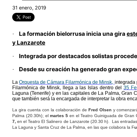
31 enero, 2019
La formación bielorrusa inicia una gira
est
·
y Lanzarote
Integrada por destacados solistas procedent
·
Desde su creación ha generado gran expect
·
La
Orquesta de Cámara Filarmónica de Minsk,
integrada 
Filarmónica de Minsk, llega a las Islas dentro del
35 Fe
Laguna (Tenerife) y en las capitales de La Palma, Gran C
que también será la encargada de interpretar la obra enc
La gira cuenta con la colaboración de
Fred Olsen
y comenzar
Palma (20.30h); el
martes 5
en el Teatro Guiniguada de Gran 
7,
en el Teatro El Salinero de Lanzarote (20.30 h). Las entrada
La Laguna y Santa Cruz de La Palma, en las que colabora la F
u