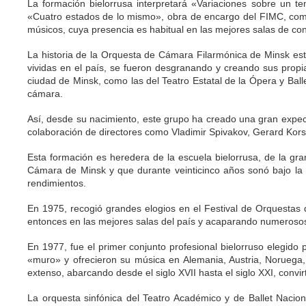
La formación bielorrusa interpretará «Variaciones sobre un 
«Cuatro estados de lo mismo», obra de encargo del FIMC, compu
músicos, cuya presencia es habitual en las mejores salas de conc
La historia de la Orquesta de Cámara Filarmónica de Minsk está
vividas en el país, se fueron desgranando y creando sus prop
ciudad de Minsk, como las del Teatro Estatal de la Ópera y Balle
cámara.
Así, desde su nacimiento, este grupo ha creado una gran expect
colaboración de directores como Vladimir Spivakov, Gerard Kors
Esta formación es heredera de la escuela bielorrusa, de la g
Cámara de Minsk y que durante veinticinco años sonó bajo la 
rendimientos.
En 1975, recogió grandes elogios en el Festival de Orquestas 
entonces en las mejores salas del país y acaparando numeroso
En 1977, fue el primer conjunto profesional bielorruso elegido
«muro» y ofrecieron su música en Alemania, Austria, Noruega, 
extenso, abarcando desde el siglo XVII hasta el siglo XXI, conv
La orquesta sinfónica del Teatro Académico y de Ballet Nacion