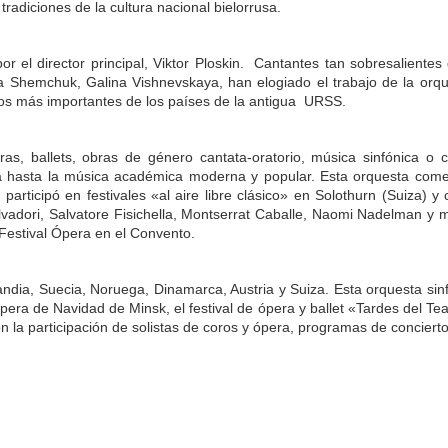
tradiciones de la cultura nacional bielorrusa.
 por el director principal, Viktor Ploskin. Cantantes tan sobresalient
la Shemchuk, Galina Vishnevskaya, han elogiado el trabajo de la o
ios más importantes de los países de la antigua URSS.
as, ballets, obras de género cantata-oratorio, música sinfónica o
a hasta la música académica moderna y popular. Esta orquesta come
participó en festivales «al aire libre clásico» en Solothurn (Suiza)
adori, Salvatore Fisichella, Montserrat Caballe, Naomi Nadelman y 
 Festival Ópera en el Convento.
ndia, Suecia, Noruega, Dinamarca, Austria y Suiza. Esta orquesta sinf
Ópera de Navidad de Minsk, el festival de ópera y ballet «Tardes del Te
n la participación de solistas de coros y ópera, programas de concierto