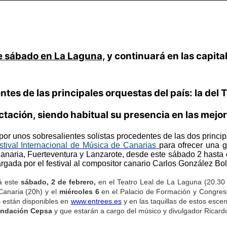
e sábado en La Laguna,
y continuará en las capita
es de las principales orquestas del país: la del T
ación, siendo habitual su presencia en las mejore
por unos sobresalientes solistas procedentes de las dos principa
stival Internacional de Música de Canarias
para ofrecer una g
anaria, Fuerteventura y Lanzarote, desde este sábado 2 hasta e
argada por el festival al compositor canario Carlos González Bo
á este
sábado, 2 de febrero,
en el Teatro Leal de La Laguna (20.30 
Canaria (20h) y el
miércoles 6
en el Palacio de Formación y Congreso
s están disponibles en
www.entrees.es
y en las taquillas de estos escen
ndación Cepsa
y que estarán a cargo del músico y divulgador Ricard