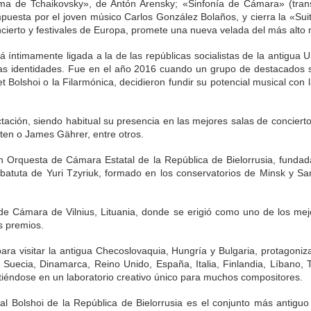
tema de Tchaikovsky», de Antón Arensky; «Sinfonía de Cámara» (tran
esta por el joven músico Carlos González Bolaños, y cierra la «Suite
ierto y festivales de Europa, promete una nueva velada del más alto niv
 íntimamente ligada a la de las repúblicas socialistas de la antigua 
ias identidades. Fue en el año 2016 cuando un grupo de destacados 
t Bolshoi o la Filarmónica, decidieron fundir su potencial musical con 
ación, siendo habitual su presencia en las mejores salas de concierto
ten o James Gährer, entre otros.
ran Orquesta de Cámara Estatal de la República de Bielorrusia, fun
batuta de Yuri Tzyriuk, formado en los conservatorios de Minsk y S
de Cámara de Vilnius, Lituania, donde se erigió como uno de los mejo
s premios.
 para visitar la antigua Checoslovaquia, Hungría y Bulgaria, protagon
Suecia, Dinamarca, Reino Unido, España, Italia, Finlandia, Líbano, T
irtiéndose en un laboratorio creativo único para muchos compositores.
al Bolshoi de la República de Bielorrusia es el conjunto más antiguo