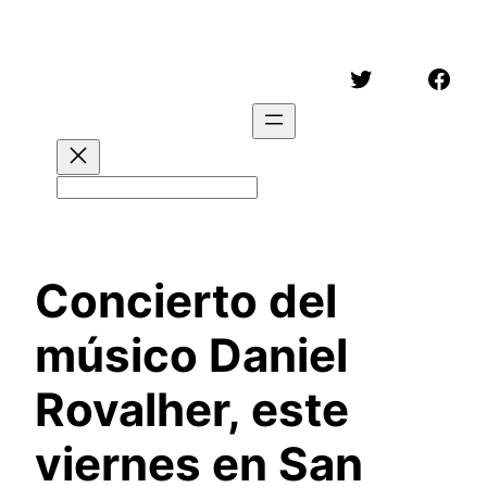
Saltar
al
Twitter
Face
contenido
Buscar
Concierto del
músico Daniel
Rovalher, este
viernes en San