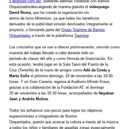
s.blogspot.com.es/
, pudiendo además
colaborar con Barrios
Orquestados
descargando
de
mane
ra gratuita el
videojuego
David Roma
, que ha creado la organización sin
ánimo
de
lucro
Mintorium
, ya que todos los beneficios
derivados
de
la publicidad estarán destinados íntegramente al
proyecto, o formando parte del
Grupo Teaming de Barrios
Orquestados
a través de la plataforma
Teaming
.
Los conciertos que
se
van a ofrecer próximamente, servirán como
muestra del trabajo llevado a cabo durante todo un
período
de
clases del año y como
fórmula
de
financiación. En
esta ocasión, tendrá lugar en la Sala Taoro del Puerto de la
Cruz
(Tenerife)
de
la mano
de
amigos como
Adé da Costa y
Marta Solís
el próximo domingo, 19
de
noviembre a las 19:00
horas. Y en Gran Canaria, regresa al Auditorio Alfredo Kraus,
gracias a la colaboración
de
la Fundación AT, el domingo
25
de
noviembre a las 20.30 horas,
acompañados
de
Nayaban
Jean y Andrés Molina
.
Todos los esfuerzos son pocos para lograr los objetivos
expansionistas
e integradores
de
Barrios
Orquestados,
puesto
que acercar la cultura a través
de
la música
a todos los niños y familiares
de
aquellas zonas especialmente