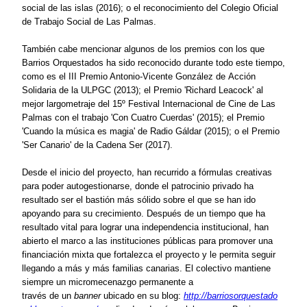
social
de
las islas (2016)
; o el reconocimiento del Colegio Oficial
de Trabajo Social de Las Palmas.
También cabe mencionar algunos
de
los premios con los que
Barrios Orquestados ha sido reconocido durante todo este tiempo,
como
es
el III Premio Antonio-Vicente González
de
Acción
Solidaria
de
la ULPGC (2013); el Premio 'Richard Leacock' al
mejor largometraje del 15º Festival Internacional
de
Cine
de
Las
Palmas con el trabajo 'Con Cuatro Cuerdas' (2015); el Premio
'Cuando la música es magia'
de
Radio Gáldar (2015); o el Premio
'Ser Canario' de la Cadena Ser (2017).
D
esde el inicio del proyecto, han recurrido a fórmulas creativas
para poder autogestionarse, donde el patrocinio privado ha
resultado ser el bastión más sólido sobre el que se han ido
apoyando para su crecimiento. Después
de
un tiempo que ha
resultado vital para lograr una independencia institucional, han
abierto el marco a las instituciones públicas para promover una
financiación mixta que fortalezca el proyecto y le permita seguir
llegando a más y más familias canarias.
El colectivo mantiene
siempre un micromecenazgo permanente a
través
de
un
banner
ubicado en su blog:
http://barriosorquestado