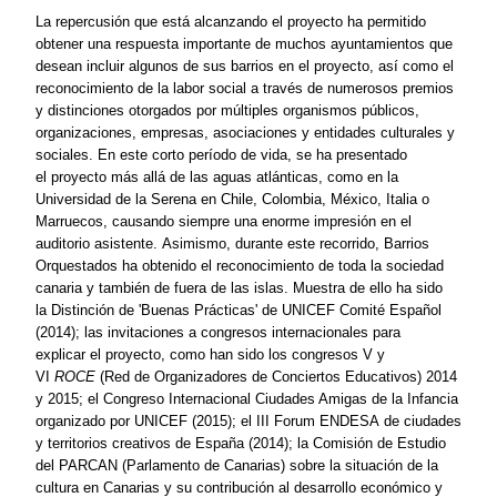
La repercusión que está alcanzando el proyecto ha permitido
obtener una respuesta importante de muchos ayuntamientos que
desean incluir algunos de sus barrios en el proyecto, así como el
reconocimiento de la labor social a través de numerosos premios
y distinciones otorgados por múltiples organismos públicos,
organizaciones, empresas, asociaciones y entidades culturales y
sociales. En este corto período de vida, se ha presentado
el
proyecto más allá
de
las aguas atlánticas, como en la
Universidad
de
la Serena en Chile, Colombia, México, Italia o
Marruecos
,
causando siempre una enorme impresión en el
auditorio asistente.
Asimismo, d
urante este recorrido,
Barrios
Orquestados
ha obtenido el reconocimiento
de
toda la sociedad
canaria y también
de
fuera
de
las islas. Muestra
de
ello ha sido
la Distinción
de
'Buenas Prácticas'
de
UNICEF Comité Español
(2014); las invitaciones a congresos internacionales para
explicar
el
proyecto, como
han sido
los congresos V y
VI
ROCE
(Red
de
Organizadores
de
Conciertos Educativos) 2014
y 2015; el Congreso Internacional Ciudades Amigas
de
la Infancia
organizado por UNICEF (2015); el
III Forum ENDESA
de
ciudades
y territorios creativos
de
España (2014)
;
la Comisión
de
Estudio
del PARCAN (Parlamento
de
Canarias) sobre la situación
de
la
cultura en Canarias y su contribución al desarrollo económico y