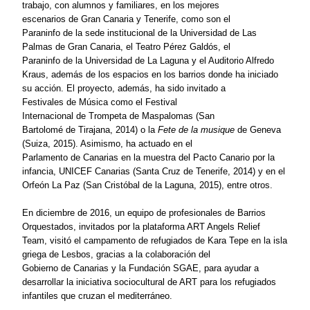
trabajo
,
con alumnos y familiares
,
en los mejores
escenarios
de
Gran Canaria y Tenerife, como
son
el
Paraninfo
de
la sede institucional
de
la Universidad
de
Las
Palmas
de
Gran Canaria, el Teatro Pérez Galdós, el
Paraninfo
de
la Universidad
de
La Laguna y el Auditorio Alfredo
Kraus, además
de
los espacios en los barrios donde ha iniciado
su acción.
El proyecto, además, ha
sido invitado a
Festivales
de
Música como el Festival
Internacional
de
Trompeta
de
M
aspalomas (San
Bartolomé
de
Tirajana, 2014) o la
Fete
de
la musique
de
Geneva
(Suiza, 2015). Asimismo, ha actuado en el
Parlamento
de
Canarias
en la muestra d
el Pacto Canario por la
infancia, UNICEF Canarias (Santa Cruz
de
Tenerife, 2014) y en el
Orfeón La Paz (San Cristóbal
de
la Laguna, 2015), entre otros.
En diciembre
de
2016, un equipo
de
profesionales
de
Bar
rios
Orquestados, invitados por la plataforma ART Angels Relief
Team,
visitó
el campamento
de
refugiados
de
Ka
ra Tepe en la isla
griega
de
Lesbos, gracias a la colaboración del
Gobierno
de
Canarias y la Fundación SGAE, para ayudar a
desarrollar
la
iniciativa sociocultural
de ART para los refugiados
infantiles que cruzan el mediterráneo.