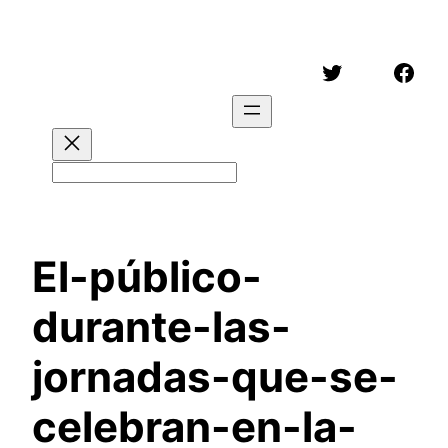
Saltar
al
Twitter
Face
contenido
Buscar
El-público-
durante-las-
jornadas-que-se-
celebran-en-la-