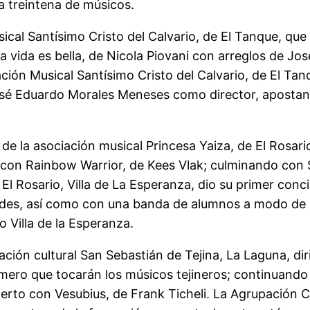
a treintena de músicos.
ical Santísimo Cristo del Calvario, de El Tanque, que
vida es bella, de Nicola Piovani con arreglos de Jos
ción Musical Santísimo Cristo del Calvario, de El Tan
osé Eduardo Morales Meneses como director, apostando
 de la asociación musical Princesa Yaiza, de El Rosa
r con Rainbow Warrior, de Kees Vlak; culminando co
 El Rosario, Villa de La Esperanza, dio su primer con
ades, así como con una banda de alumnos a modo de p
 Villa de la Esperanza.
iación cultural San Sebastián de Tejina, La Laguna, 
rimero que tocarán los músicos tejineros; continuand
ierto con Vesubius, de Frank Ticheli. La Agrupación C