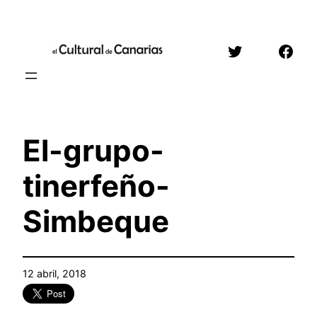
Saltar
al
Twitter
Face
contenido
El-grupo-
tinerfeño-
Simbeque
12 abril, 2018