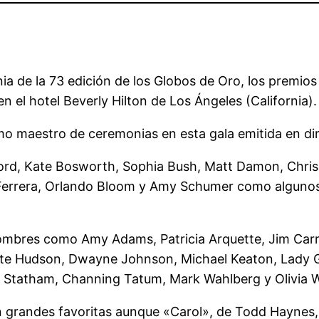
ia de la 73 edición de los Globos de Oro, los premios
el hotel Beverly Hilton de Los Ángeles (California).
omo maestro de ceremonias en esta gala emitida en d
Ford, Kate Bosworth, Sophia Bush, Matt Damon, Chris 
Ferrera, Orlando Bloom y Amy Schumer como algunos d
nombres como Amy Adams, Patricia Arquette, Jim Carr
ate Hudson, Dwayne Johnson, Michael Keaton, Lady G
Statham, Channing Tatum, Mark Wahlberg y Olivia Wi
in grandes favoritas aunque «Carol», de Todd Haynes