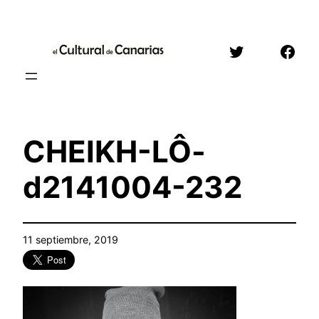
Saltar
al
Twitter
Face
contenido
CHEIKH-LÔ-
d2141004-232
11 septiembre, 2019