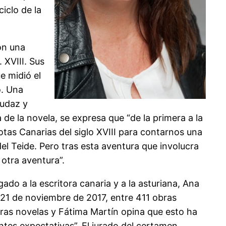
iclo de la
on una
 XVIII. Sus
e midió el
o. Una
audaz y
e la novela, se expresa que “de la primera a la
tas Canarias del siglo XVIII para contarnos una
del Teide. Pero tras esta aventura que involucra
 otra aventura”.
rgado a la escritora canaria y a la asturiana, Ana
 21 de noviembre de 2017, entre 411 obras
eras novelas y Fátima Martín opina que esto ha
ntes expectativas”. El jurado del certamen,