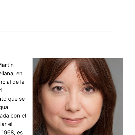
Martín
llana, en
ncial de la
i
nto que se
ngua
iada con el
ar el
 1968, es