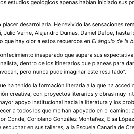
os estudios geológicos apenas habían iniciado sus pr
n placer desarrollarla. He revivido las sensaciones 
ari, Julio Verne, Alejandro Dumas, Daniel Defoe, hast
reo que hay olor a estos recuerdos en
El ángulo de la 
contecimiento inesperado que supera sus expectativa
inalista, dentro de los itinerarios que planeas para da
vocan, pero nunca pude imaginar este resultado”.
ue ha tenido la formación literaria a la que ha accedi
ción creativa, con proyectos literarios y obras muy i
yor apoyo institucional hacia la literatura y los probl
ecer a todos los que me han apoyado en el camino: a
íctor Conde, Coriolano González Montañez, Elsa López
e escuchar en sus talleres, a la Escuela Canaria de C