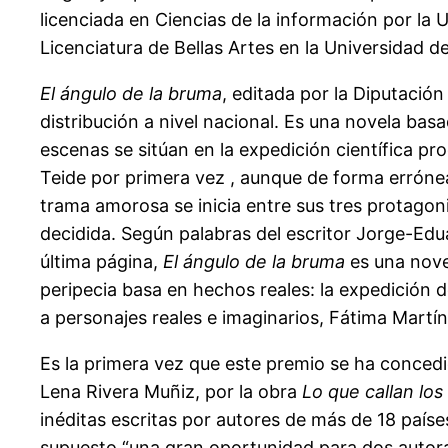
licenciada en Ciencias de la información por la 
Licenciatura de Bellas Artes en la Universidad d
El ángulo de la bruma
, editada por la Diputació
distribución a nivel nacional. Es una novela basa
escenas se sitúan en la expedición científica pro
Teide por primera vez , aunque de forma errónea,
trama amorosa se inicia entre sus tres protagoni
decidida. Según palabras del escritor Jorge-Edu
última página,
El ángulo de la bruma
es una novel
peripecia basa en hechos reales: la expedición d
a personajes reales e imaginarios, Fátima Martín
Es la primera vez que este premio se ha conced
Lena Rivera Muñiz, por la obra
Lo que callan lo
inéditas escritas por autores de más de 18 país
supuesto “una gran oportunidad para dos autoras 