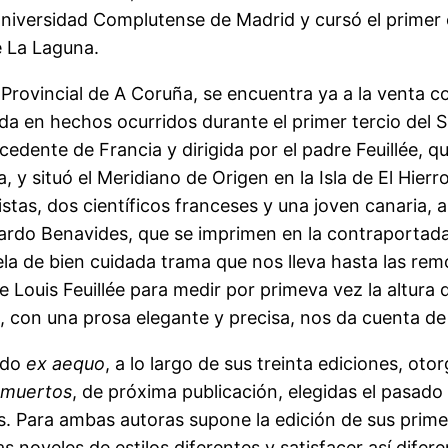
Universidad Complutense de Madrid y cursó el primer c
e La Laguna.
n Provincial de A Coruña, se encuentra ya a la venta c
da en hechos ocurridos durante el primer tercio del S.
cedente de Francia y dirigida por el padre Feuillée, qu
 y situó el Meridiano de Origen en la Isla de El Hierr
stas, dos científicos franceses y una joven canaria, 
ardo Benavides, que se imprimen en la contraportada d
a de bien cuidada trama que nos lleva hasta las remo
e Louis Feuillée para medir por primeva vez la altura 
, con una prosa elegante y precisa, nos da cuenta de
ido
ex aequo
, a lo largo de sus treinta ediciones, oto
s muertos
, de próxima publicación, elegidas el pasado
es. Para ambas autoras supone la edición de sus prim
noveles de estilos diferentes y satisfacer así difere