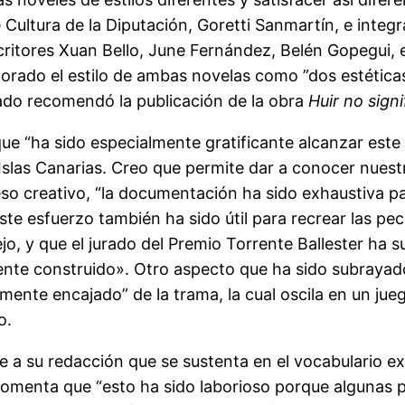
Cultura de la Diputación, Goretti Sanmartín, e integra
ritores Xuan Bello, June Fernández, Belén Gopegui, 
alorado el estilo de ambas novelas como ”dos estética
urado recomendó la publicación de la obra
Huir no sign
ue “ha sido especialmente gratificante alcanzar este 
s Islas Canarias. Creo que permite dar a conocer nues
so creativo, “la documentación ha sido exhaustiva pa
ste esfuerzo también ha sido útil para recrear las pec
o, y que el jurado del Premio Torrente Ballester ha s
ente construido». Otro aspecto que ha sido subrayado
mente encajado” de la trama, la cual oscila en un jue
o.
e a su redacción que se sustenta en el vocabulario ex
 comenta que “esto ha sido laborioso porque algunas p