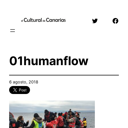
Saltar
al
Twitter
Face
contenido
01humanflow
6 agosto, 2018