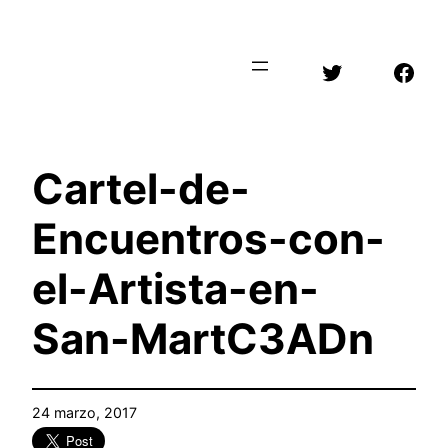
Saltar
al
Twitter
Face
contenido
Cartel-de-
Encuentros-con-
el-Artista-en-
San-MartC3ADn
24 marzo, 2017