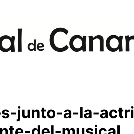
-junto-a-la-actr
ante-del-musical.