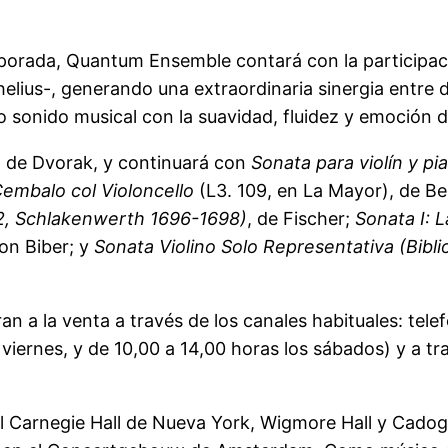
emporada, Quantum Ensemble contará con la participac
helius-, generando una extraordinaria sinergia entre 
vo sonido musical con la suavidad, fluidez y emoción
, de Dvorak, y continuará con
Sonata para violín y pi
 Cembalo col Violoncello
(L3. 109, en La Mayor), de B
 2, Schlakenwerth 1696-1698)
, de Fischer;
Sonata I: 
Von Biber; y
Sonata Violino Solo Representativa (Bib
n a la venta a través de los canales habituales: telef
 viernes, y de 10,00 a 14,00 horas los sábados) y a tr
l Carnegie Hall de Nueva York, Wigmore Hall y Cadoga