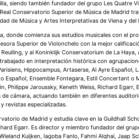
illa, siendo también fundador del grupo Les Quatre V
l Real Conservatorio Superior de Música de Madrid tr
dad de Música y Artes Interpretativas de Viena y de
, donde comienza sus estudios musicales con el prof
fesora Superior de Violonchelo con la mejor calificaci
Reulling, y al Koninklijk Conservatorium de La Haya
 trabajado en interpretación histórica con agrupacio
arisiens, Hippocampus, Artaserse, Al Ayre Español, L
erto Español, Ensemble Fontegara, Estil Concertant o
oin, Philippe Jaroussky, Keneth Weiss, Richard Egarr, E
de cámara, actuando también en diferentes auditorio
y revistas especializadas.
rvatorio de Madrid y estudia clave en la Guildhall S
hard Egarr. Es director y miembro fundador del gru
ieland Kuijken, Iagoba Fanlo, Fahmi Alqhai, Jaap Sch