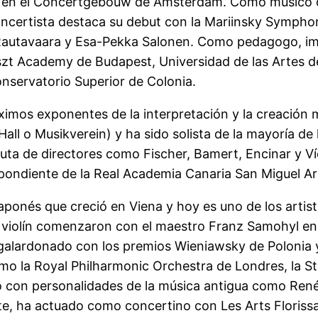
no en el Concertgebouw de Amsterdam. Como músico 
concertista destaca su debut con la Mariinsky Symph
Rautavaara y Esa-Pekka Salonen. Como pedagogo, impa
szt Academy de Budapest, Universidad de las Artes d
servatorio Superior de Colonia.
ximos exponentes de la interpretación y la creación
 Hall o Musikverein) y ha sido solista de la mayoría de
uta de directores como Fischer, Bamert, Encinar y Ví
ondiente de la Real Academia Canaria San Miguel Ar
 japonés que creció en Viena y hoy es uno de los ar
 de violín comenzaron con el maestro Franz Samohyl e
alardonado con los premios Wieniawsky de Polonia y e
omo la Royal Philharmonic Orchestra de Londres, la 
con personalidades de la música antigua como René Cl
nte, ha actuado como concertino con Les Arts Floris