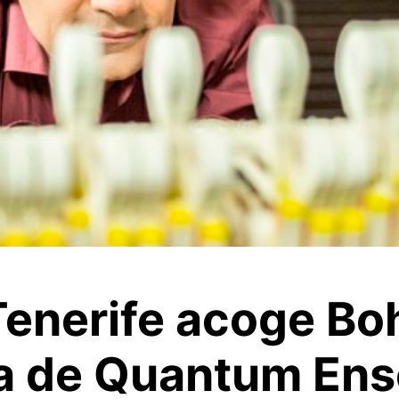
 Tenerife acoge B
a de Quantum En