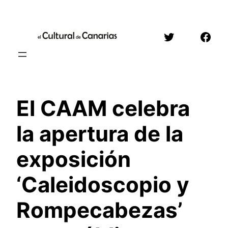
Saltar
al
Twitter
Face
contenido
El CAAM celebra
la apertura de la
exposición
‘Caleidoscopio y
Rompecabezas’