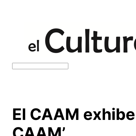
Saltar
al
contenido
Buscar
El CAAM exhibe 
CAAM’