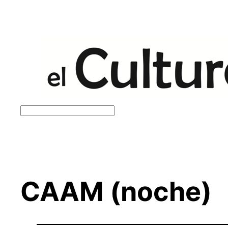
Saltar
al
contenido
Buscar
CAAM (noche)