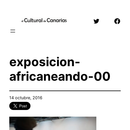
Saltar
al
Twitter
Face
contenido
exposicion-
africaneando-00
14 octubre, 2016