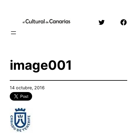
Saltar
al
Twitter
Face
contenido
image001
14 octubre, 2016