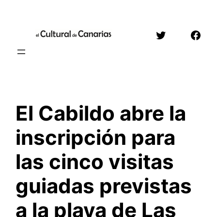
Saltar
al
Twitter
Face
contenido
El Cabildo abre la
inscripción para
las cinco visitas
guiadas previstas
a la playa de Las