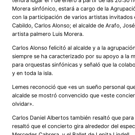
tendrá lugar el 1 de enero a partir de las 20:30 h
Morera sinfónico, estará a cargo de la Agrupación
con la participación de varios artistas invitados
Cabildo, Carlos Alonso; el alcalde de Arafo, José
artista palmero Luis Morera.
Carlos Alonso felicitó al alcalde y a la agrupac
siempre se ha caracterizado por su apoyo a la 
para orquestas sinfónicas y señaló que la colabo
y en toda la isla.
Lemes reconoció que «es un sueño personal que 
alcalde se mostró convencido que «este concier
olvidar».
Carlos Daniel Albertos también resaltó que para
resaltó que el concierto gira alrededor del esp
Mercedes Cabrera, y el Ballet de Lenita Lindell.