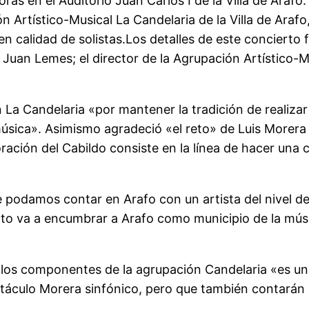
oras en el Auditorio Juan Carlos I de la Villa de Arafo.
 Artístico-Musical La Candelaria de la Villa de Arafo,
 en calidad de solistas.Los detalles de este conciert
 Juan Lemes; el director de la Agrupación Artístico-Mu
ión La Candelaria «por mantener la tradición de reali
música». Asimismo agradeció «el reto» de Luis Morer
ración del Cabildo consiste en la línea de hacer una c
podamos contar en Arafo con un artista del nivel de 
to va a encumbrar a Arafo como municipio de la músic
 los componentes de la agrupación Candelaria «es un
ectáculo Morera sinfónico, pero que también contarán