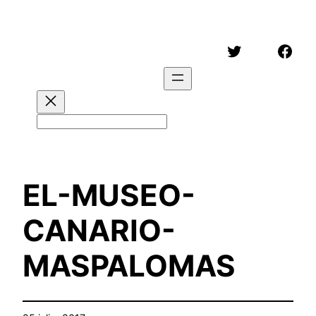
Saltar
al
Twitter
Face
contenido
Buscar
EL-MUSEO-
CANARIO-
MASPALOMAS