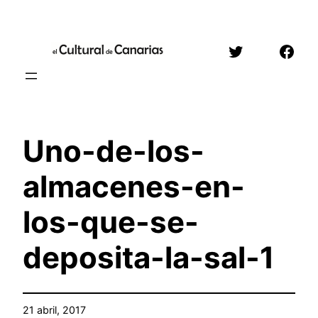
Saltar
al
Twitter
Face
contenido
Uno-de-los-
almacenes-en-
los-que-se-
deposita-la-sal-1
21 abril, 2017