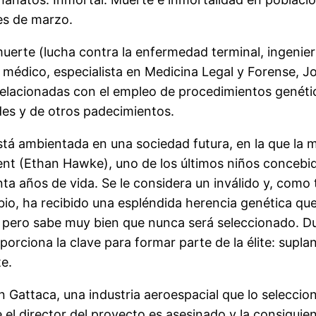
es de marzo.
muerte (lucha contra la enfermedad terminal, ingenierí
el médico, especialista en Medicina Legal y Forense, 
es relacionadas con el empleo de procedimientos genét
des y de otros padecimientos.
stá ambientada en una sociedad futura, en la que la 
ncent (Ethan Hawke), uno de los últimos niños conceb
ta años de vida. Se le considera un inválido y, como 
, ha recibido una espléndida herencia genética que 
, pero sabe muy bien que nunca será seleccionado. Du
orciona la clave para formar parte de la élite: supl
e.
 Gattaca, una industria aeroespacial que lo seleccion
e el director del proyecto es asesinado y la consiguie